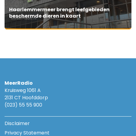
Haarlemmermeer brengt leefgebieden
beschermde dieren in kaart
MeerRadio
Kruisweg 1061 A
2131 CT Hoofddorp
(023) 55 55 900
Disclaimer
Privacy Statement