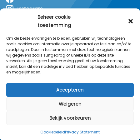
Instagram
Beheer cookie
X
toestemming
YouTube
Om de beste ervaringen te bieden, gebruiken wij technologieën
zoals cookies om informatie over je apparaat op te slaan en/of te
raadplegen. Door in te stemmen met deze technologieën kunnen
wij gegevens zoals surfgedrag of unieke ID's op deze site
verwerken. Als je geen toestemming geeft of uw toestemming
intrekt, kan dit een nadelige invloed hebben op bepaalde functies
en mogelijkheden.
Accepteren
Weigeren
Bekijk voorkeuren
© MeerRadio 2025
Cookiebeleid
Privacy Statement