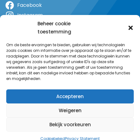
Facebook
Instagram
Beheer cookie
X
toestemming
YouTube
Om de beste ervaringen te bieden, gebruiken wij technologieën
zoals cookies om informatie over je apparaat op te slaan en/of te
raadplegen. Door in te stemmen met deze technologieën kunnen
wij gegevens zoals surfgedrag of unieke ID's op deze site
verwerken. Als je geen toestemming geeft of uw toestemming
intrekt, kan dit een nadelige invloed hebben op bepaalde functies
en mogelijkheden.
Accepteren
Weigeren
Bekijk voorkeuren
© MeerRadio 2025
Cookiebeleid
Privacy Statement