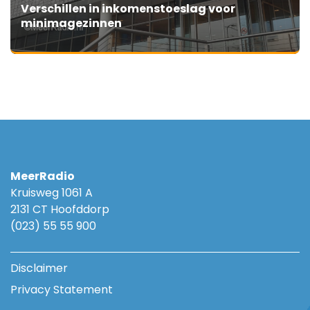
Verschillen in inkomenstoeslag voor
minimagezinnen
MeerRadio
Kruisweg 1061 A
2131 CT Hoofddorp
(023) 55 55 900
Disclaimer
Privacy Statement