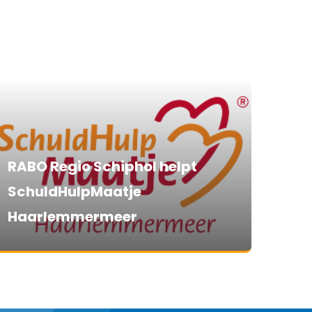
RABO Regio Schiphol helpt
SchuldHulpMaatje
Haarlemmermeer