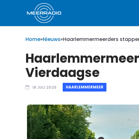
Home
»
Nieuws
»
Haarlemmermeerders stappen
Haarlemmermeerde
Vierdaagse
HAARLEMMERMEER
18 JULI 2025