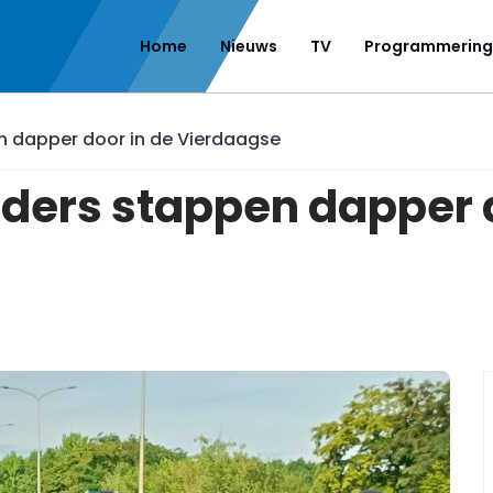
Home
Nieuws
TV
Programmering
 dapper door in de Vierdaagse
rs stappen dapper d