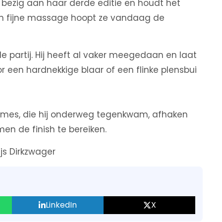
 bezig aan haar derde editie en houdt het
 een fijne massage hoopt ze vandaag de
de partij. Hij heeft al vaker meegedaan en laat
oor een hardnekkige blaar of een flinke plensbui
es, die hij onderweg tegenkwam, afhaken
men de finish te bereiken.
js Dirkzwager
LinkedIn
X