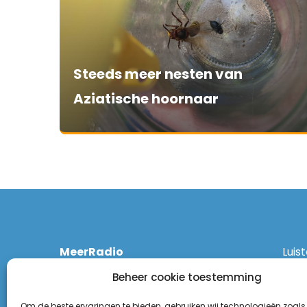
Steeds meer nesten van
Aziatische hoornaar
MeerRadio
Luis
Kruisweg 1061 A
Ethe
Beheer cookie toestemming
2131 CT Hoofddorp
DAB
(023) 55 55 900
Zigg
Om de beste ervaringen te bieden, gebruiken wij technologieën zoals