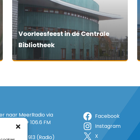
Voorleesfeest in de Centrale
Bibliotheek
ter naar MeerRadio via
Facebook
r: 105.5 FM + 106.6 FM
Instagram
+ op 5A
X
o: 38 (TV) + 913 (Radio)
 cookies