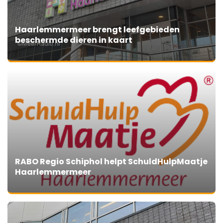
Haarlemmermeer brengt leefgebieden
beschermde dieren in kaart
RABO Regio Schiphol helpt SchuldHulpMaatje
Haarlemmermeer