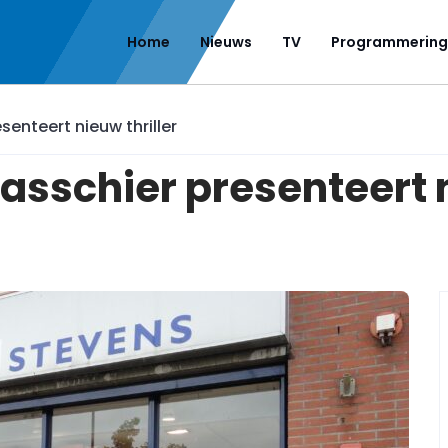
Home
Nieuws
TV
Programmering
enteert nieuw thriller
asschier presenteert n