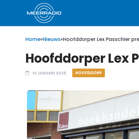
Home
»
Nieuws
»
Hoofddorper Lex Passchier pres
Hoofddorper Lex P
HOOFDDORP
14 JANUARI 2025