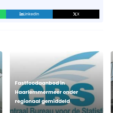
LinkedIn
X
Fastfoodaanbod in
Haarlemmermeer onder
regionaal gemiddeld