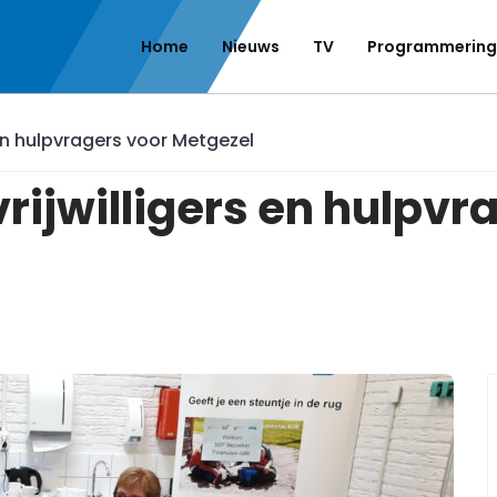
Home
Nieuws
TV
Programmering
 en hulpvragers voor Metgezel
rijwilligers en hulpvr