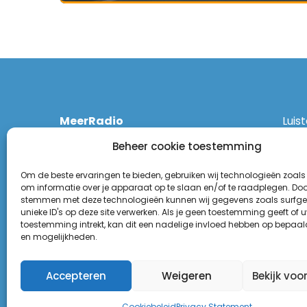
MeerRadio
Luis
Kruisweg 1061 A
Ethe
Beheer cookie toestemming
2131 CT Hoofddorp
DAB
(023) 55 55 900
Zigg
Om de beste ervaringen te bieden, gebruiken wij technologieën zoals
KPN:
om informatie over je apparaat op te slaan en/of te raadplegen. Door
stemmen met deze technologieën kunnen wij gegevens zoals surfge
Odid
Disclaimer
unieke ID's op deze site verwerken. Als je geen toestemming geeft of 
Tune
toestemming intrekt, kan dit een nadelige invloed hebben op bepaal
Privacy Statement
(Goo
en mogelijkheden.
Appl
Accepteren
Weigeren
Bekijk voo
Cookiebeleid
Privacy Statement