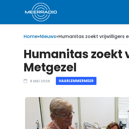
Home
»
Nieuws
»
Humanitas zoekt vrijwilligers
Humanitas zoekt v
Metgezel
HAARLEMMERMEER
8 MEI 2026