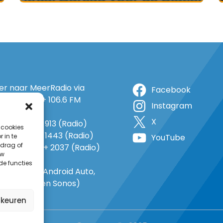
ter naar MeerRadio via
Facebook
r: 105.5 FM + 106.6 FM
Instagram
+ op 5A
X
o: 38 (TV) + 913 (Radio)
 cookies
 1143 (TV) + 1443 (Radio)
 in te
YouTube
drag of
o 735 (TV) + 2037 (Radio)
uw
-In
de functies
gle Home, Android Auto,
e Carplay en Sonos)
rkeuren