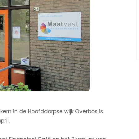
skern in de Hoofddorpse wijk Overbos is
ril.