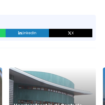
LinkedIn
X