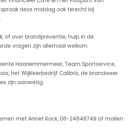
het Financieel Café en het Pluspunt van
spraak deze middag ook terecht bij
.
k, of over brandpreventie, hulp in de
rde vragen zijn allemaal welkom.
ente Haarlemmermeer, Team Sportservice,
bos, het Wijkleerbedrijf Calibris, de brandweer
s zijn aanwezig.
nemen met Annet Kock, 06-24848749 of mailen