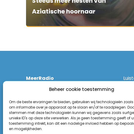
Steeds meer nesten van
Aziatische hoornaar
MeerRadio
Luis
Kruisweg 1061 A
Ethe
Beheer cookie toestemming
2131 CT Hoofddorp
DAB
(023) 55 55 900
Zigg
Om de beste ervaringen te bieden, gebruiken wij technologieën zoals
KPN:
om informatie over je apparaat op te slaan en/of te raadplegen. Door
stemmen met deze technologieën kunnen wij gegevens zoals surfge
Odid
Disclaimer
unieke ID's op deze site verwerken. Als je geen toestemming geeft of 
Tune
toestemming intrekt, kan dit een nadelige invloed hebben op bepaal
Privacy Statement
(Goo
en mogelijkheden.