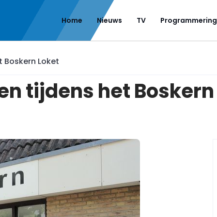
Home
Nieuws
TV
Programmering
t Boskern Loket
en tijdens het Boskern