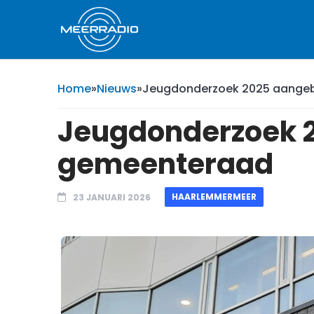
Home
»
Nieuws
»
Jeugdonderzoek 2025 aange
Jeugdonderzoek 
gemeenteraad
HAARLEMMERMEER
23 JANUARI 2026