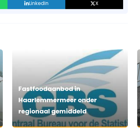
LinkedIn
X
Fastfoodaanbod in
Haarlemmermeer onder
regionaal gemiddeld