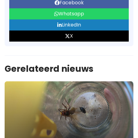
Facebook
Whatsapp
LinkedIn
X
Gerelateerd nieuws