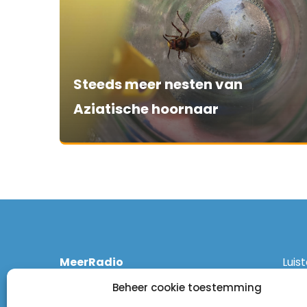
Steeds meer nesten van
Aziatische hoornaar
MeerRadio
Luis
Kruisweg 1061 A
Ethe
Beheer cookie toestemming
2131 CT Hoofddorp
DAB