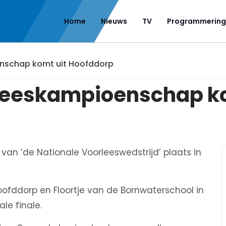
Home
Nieuws
TV
Programmering
nschap komt uit Hoofddorp
leeskampioenschap ko
an ‘de Nationale Voorleeswedstrijd’ plaats in
oofddorp en Floortje van de Bornwaterschool in
le finale.