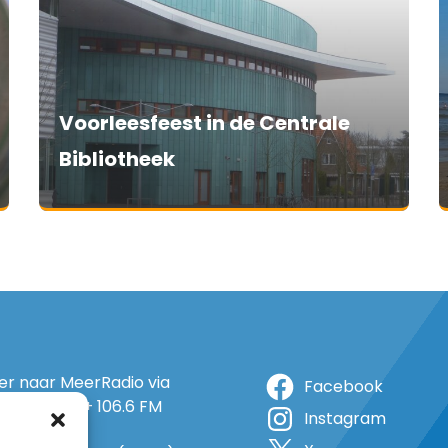
Voorleesfeest in de Centrale
Bibliotheek
ter naar MeerRadio via
Facebook
r: 105.5 FM + 106.6 FM
Instagram
+ op 5A