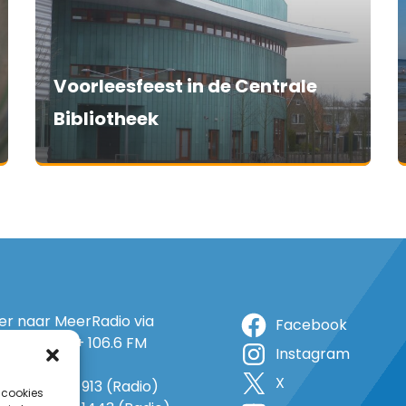
Voorleesfeest in de Centrale
Bibliotheek
ter naar MeerRadio via
Facebook
r: 105.5 FM + 106.6 FM
Instagram
+ op 5A
X
o: 38 (TV) + 913 (Radio)
 cookies