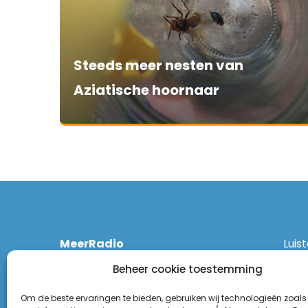
Steeds meer nesten van
Aziatische hoornaar
MeerRadio
Luis
Kruisweg 1061 A
Ethe
Beheer cookie toestemming
2131 CT Hoofddorp
DAB
(023) 55 55 900
Zigg
Om de beste ervaringen te bieden, gebruiken wij technologieën zoals