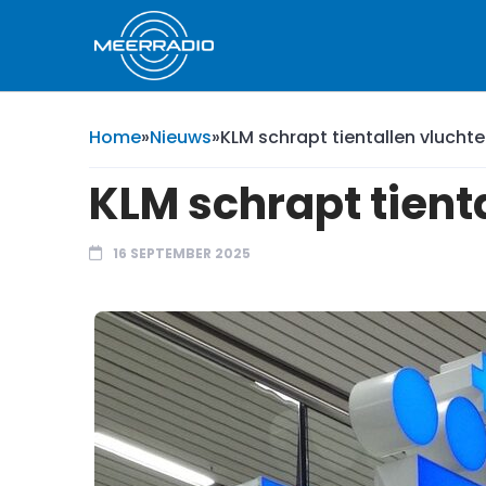
Home
»
Nieuws
»
KLM schrapt tientallen vlucht
KLM schrapt tient
16 SEPTEMBER 2025