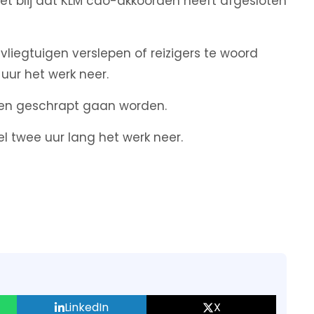
et blij dat KLM cao-akkoorden heeft afgesloten
liegtuigen verslepen of reizigers te woord
ur het werk neer.
ten geschrapt gaan worden.
 twee uur lang het werk neer.
LinkedIn
X