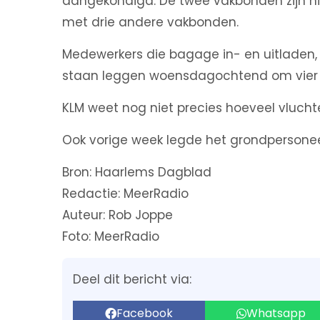
aangekondigd. De twee vakbonden zijn ni
met drie andere vakbonden.
Medewerkers die bagage in- en uitladen, v
staan leggen woensdagochtend om vier u
KLM weet nog niet precies hoeveel vluch
Ook vorige week legde het grondpersoneel
Bron: Haarlems Dagblad
Redactie: MeerRadio
Auteur: Rob Joppe
Foto: MeerRadio
Deel dit bericht via:
Facebook
Whatsapp