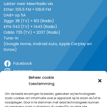
Luister naar MeerRadio via
Ether: 105.5 FM + 106.6 FM
DAB+ op 5A
Ziggo: 38 (TV) + 913 (Radio)
KPN: 1143 (TV) + 1443 (Radio)
Odido 735 (TV) + 2037 (Radio)
Tune-In
(Google Home, Android Auto, Apple Carplay en
Sonos)
Facebook
Instagram
Beheer cookie
X
toestemming
YouTube
Om de beste ervaringen te bieden, gebruiken wij technologieën
zoals cookies om informatie over je apparaat op te slaan en/of te
raadplegen. Door in te stemmen met deze technologieën kunnen
wij gegevens zoals surfgedrag of unieke ID's op deze site