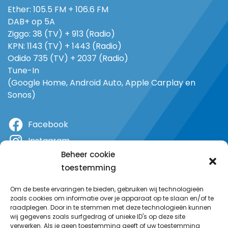
Ether: 105.5 FM + 106.6 FM
DAB+ op 5A
Ziggo: 38 (TV) + 913 (Radio)
KPN: 1143 (TV) + 1443 (Radio)
Odido 735 (TV) + 2037 (Radio)
Tune-In
(Google Home, Android Auto, Apple Carplay en
Sonos)
Facebook
Instagram
Beheer cookie
X
toestemming
YouTube
Om de beste ervaringen te bieden, gebruiken wij technologieën
zoals cookies om informatie over je apparaat op te slaan en/of te
raadplegen. Door in te stemmen met deze technologieën kunnen
wij gegevens zoals surfgedrag of unieke ID's op deze site
verwerken. Als je geen toestemming geeft of uw toestemming