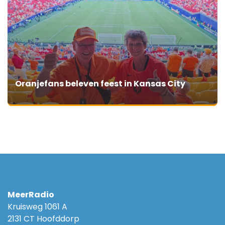
Oranjefans beleven feest in Kansas City
MeerRadio
Kruisweg 1061 A
2131 CT Hoofddorp