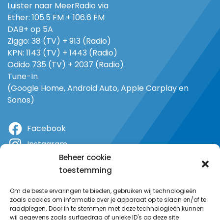
Luister naar MeerRadio via
Ether: 105.5 FM + 106.6 FM
DAB+ op 5A
Ziggo: 38 (TV) + 913 (Radio)
KPN: 1143 (TV) + 1443 (Radio)
Odido 735 (TV) + 2037 (Radio)
Tune-In
(Google Home, Android Auto, Apple Carplay en
Sonos)
Facebook
Instagram
Beheer cookie
X
toestemming
YouTube
Om de beste ervaringen te bieden, gebruiken wij technologieën
zoals cookies om informatie over je apparaat op te slaan en/of te
raadplegen. Door in te stemmen met deze technologieën kunnen
wij gegevens zoals surfgedrag of unieke ID's op deze site