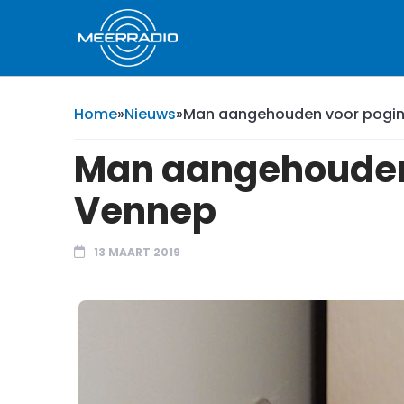
Home
»
Nieuws
»
Man aangehouden voor poging
Man aangehouden 
Vennep
13 MAART 2019