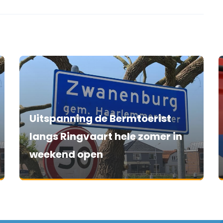
Uitspanning de Bermtoerist
langs Ringvaart hele zomer in
weekend open