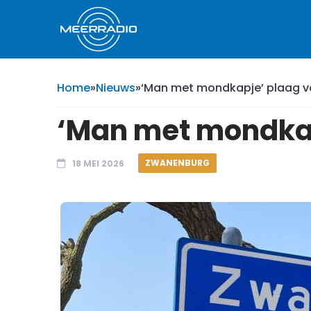
Home
»
Nieuws
»
‘Man met mondkapje’ plaag v
‘Man met mondkap
ZWANENBURG
18 MEI 2026