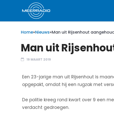
Home
»
Nieuws
»
Man uit Rijsenhout aangehou
Man uit Rijsenho
19 MAART 2019
Een 23-jarige man uit Rijsenhout is maa
opgepakt, omdat hij een rugzak met vers
De politie kreeg rond kwart over 9 een m
verdacht gedroegen.