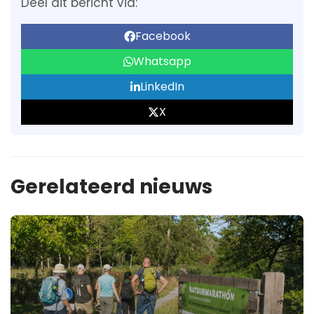
Deel dit bericht via:
Facebook
Whatsapp
LinkedIn
X
Gerelateerd nieuws