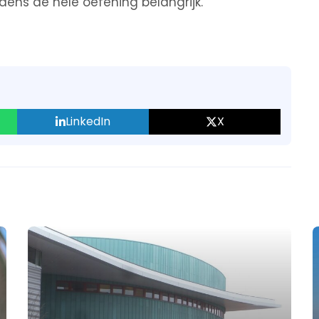
ijdens de hele oefening belangrijk.
LinkedIn
X