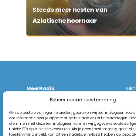
Steeds meer nesten van
Aziatische hoornaar
MeerRadio
Luis
Kruisweg 1061 A
Ethe
Beheer cookie toestemming
2131 CT Hoofddorp
DAB
(023) 55 55 900
Zigg
Om de beste ervaringen te bieden, gebruiken wij technologieën zoals
KPN:
om informatie over je apparaat op te slaan en/of te raadplegen. Door
stemmen met deze technologieën kunnen wij gegevens zoals surfge
Odid
Disclaimer
unieke ID's op deze site verwerken. Als je geen toestemming geeft of 
Tune
toestemming intrekt, kan dit een nadelige invloed hebben op bepaal