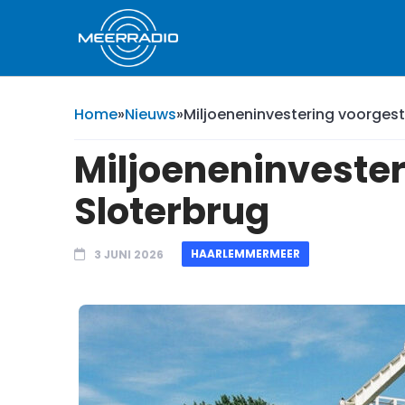
Home
»
Nieuws
»
Miljoeneninvestering voorgest
Miljoeneninvester
Sloterbrug
HAARLEMMERMEER
3 JUNI 2026