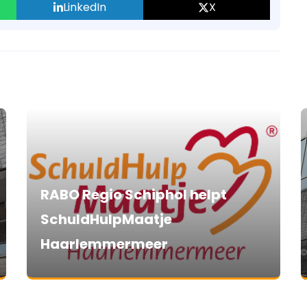
LinkedIn
X
RABO Regio Schiphol helpt
SchuldHulpMaatje
Haarlemmermeer