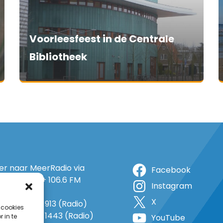
Voorleesfeest in de Centrale
Bibliotheek
ter naar MeerRadio via
Facebook
r: 105.5 FM + 106.6 FM
Instagram
+ op 5A
X
o: 38 (TV) + 913 (Radio)
 cookies
 1143 (TV) + 1443 (Radio)
 in te
YouTube