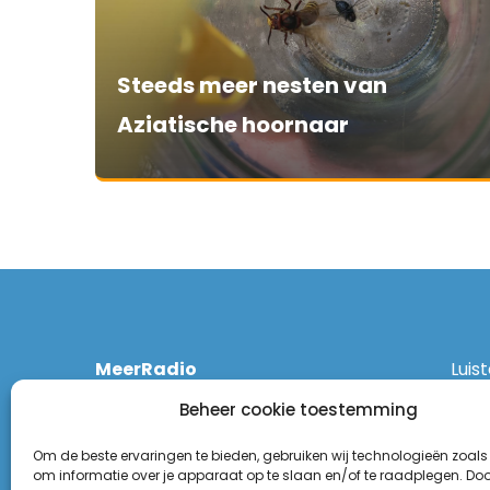
Steeds meer nesten van
Aziatische hoornaar
MeerRadio
Luis
Kruisweg 1061 A
Ethe
Beheer cookie toestemming
2131 CT Hoofddorp
DAB
(023) 55 55 900
Zigg
Om de beste ervaringen te bieden, gebruiken wij technologieën zoals
KPN:
om informatie over je apparaat op te slaan en/of te raadplegen. Door