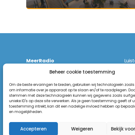
MeerRadio
Luis
Kruisweg 1061 A
Ethe
Beheer cookie toestemming
2131 CT Hoofddorp
DAB
(023) 55 55 900
Zigg
Om de beste ervaringen te bieden, gebruiken wij technologieën zoals
KPN:
om informatie over je apparaat op te slaan en/of te raadplegen. Door
stemmen met deze technologieën kunnen wij gegevens zoals surfge
Odid
Disclaimer
unieke ID's op deze site verwerken. Als je geen toestemming geeft of 
Tune
toestemming intrekt, kan dit een nadelige invloed hebben op bepaal
Privacy Statement
(Goo
en mogelijkheden.
Appl
Accepteren
Weigeren
Bekijk voo