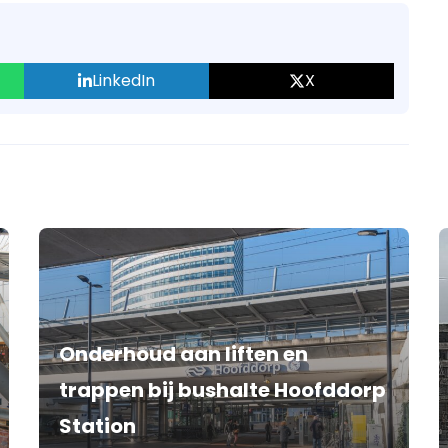
LinkedIn
X
Onderhoud aan liften en
trappen bij bushalte Hoofddorp
Station