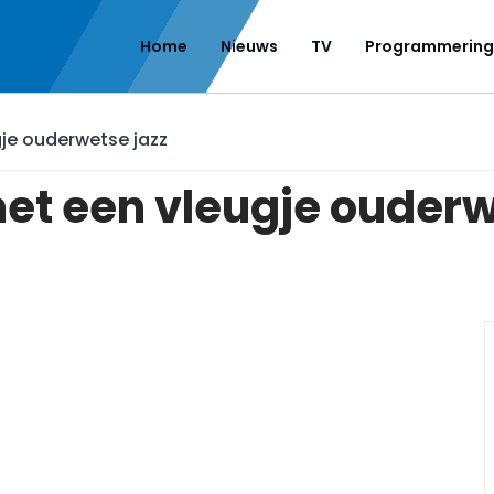
Home
Nieuws
TV
Programmering
je ouderwetse jazz
et een vleugje ouderw