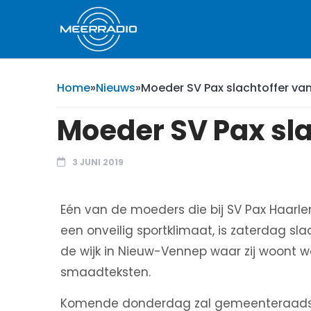
Home
»
Nieuws
»
Moeder SV Pax slachtoffer v
Moeder SV Pax sl
3 JUNI 2019
Eén van de moeders die bij SV Pax Haarl
een onveilig sportklimaat, is zaterdag s
de wijk in Nieuw-Vennep waar zij woont w
smaadteksten.
Komende donderdag zal gemeenteraadsli