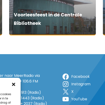
Voorleesfeest in de Centrale
Bibliotheek
ter naar MeerRadio via
Facebook
r: 105.5 FM + 106.6 FM
Instagram
+ op 5A
X
o: 38 (TV) + 913 (Radio)
 cookies
 1143 (TV) + 1443 (Radio)
 in te
YouTube
drag of
o 735 (TV) + 2037 (Radio)