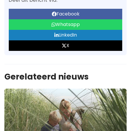
Deel dit bericht via:
Facebook
Whatsapp
LinkedIn
X
Gerelateerd nieuws