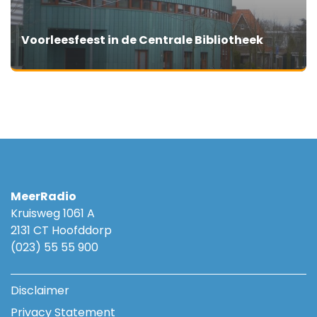
Voorleesfeest in de Centrale Bibliotheek
MeerRadio
Kruisweg 1061 A
2131 CT Hoofddorp
(023) 55 55 900
Disclaimer
Privacy Statement