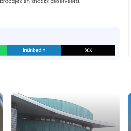
 broodjes en snacks geserveerd.
LinkedIn
X