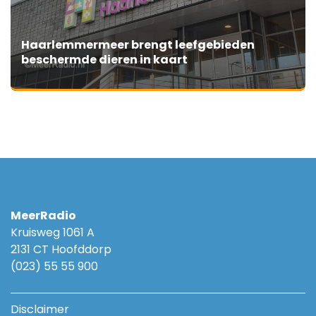
Haarlemmermeer brengt leefgebieden
beschermde dieren in kaart
MeerRadio
Kruisweg 1061 A
2131 CT Hoofddorp
(023) 55 55 900
Disclaimer