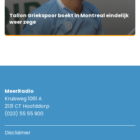
Tallon Griekspoor boekt in Montreal eindelijk
weer zege
MeerRadio
Kruisweg 1061 A
2131 CT Hoofddorp
(023) 55 55 900
Disclaimer