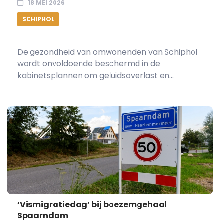
18 MEI 2026
SCHIPHOL
De gezondheid van omwonenden van Schiphol
wordt onvoldoende beschermd in de
kabinetsplannen om geluidsoverlast en...
‘Vismigratiedag’ bij boezemgehaal
Spaarndam