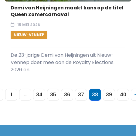
Demi van Heijningen maakt kans op de titel
Queen Zomercarnaval
15 MEI 2026
NIEUW-VENNEP
De 23-jarige Demi van Heijningen uit Nieuw-
Vennep doet mee aan de Royalty Elections
2026 en...
1
…
34
35
36
37
38
39
40