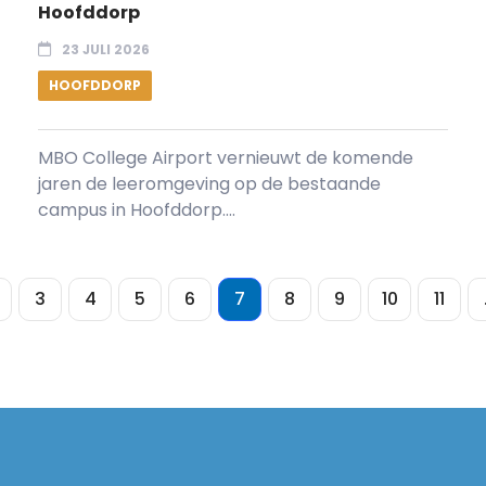
Hoofddorp
23 JULI 2026
HOOFDDORP
MBO College Airport vernieuwt de komende
jaren de leeromgeving op de bestaande
campus in Hoofddorp....
3
4
5
6
7
8
9
10
11