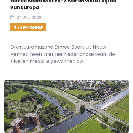
Esmee Boers wint EK-zilver en wordt vijfde
van Europa
24 JULI 2026
NIEUW-VENNEP
Dressuuramazone Esmee Boers uit Nieuw-
Vennep heeft met het Nederlandse team de
zilveren medaille gewonnen op...