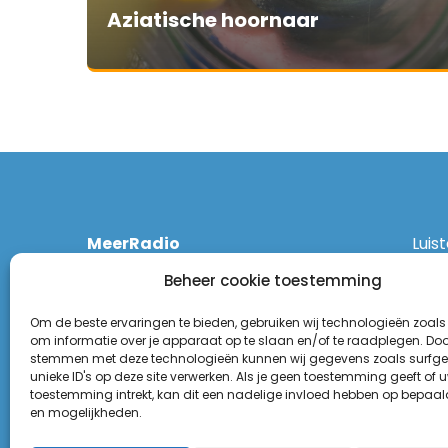
Aziatische hoornaar
MeerRadio
Luis
Kruisweg 1061 A
Ethe
Beheer cookie toestemming
2131 CT Hoofddorp
DAB
(023) 55 55 900
Zigg
Om de beste ervaringen te bieden, gebruiken wij technologieën zoals
KPN:
om informatie over je apparaat op te slaan en/of te raadplegen. Door
stemmen met deze technologieën kunnen wij gegevens zoals surfge
Odid
Disclaimer
unieke ID's op deze site verwerken. Als je geen toestemming geeft of 
Tune
toestemming intrekt, kan dit een nadelige invloed hebben op bepaal
Privacy Statement
(Goo
en mogelijkheden.
Appl