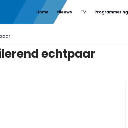
Home
Nieuws
TV
Programmering
tpaar
ilerend echtpaar