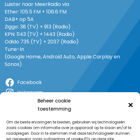
Luister naar MeerRadio via
Ether: 105.5 FM + 106.6 FM
DAB+ op 5A
Ziggo: 38 (TV) + 913 (Radio)
KPN: 1143 (TV) + 1443 (Radio)
Odido 735 (TV) + 2037 (Radio)
Tune-In
(Google Home, Android Auto, Apple Carplay en
Sonos)
Facebook
Instagram
Beheer cookie
X
toestemming
YouTube
Om de beste ervaringen te bieden, gebruiken wij technologieën
zoals cookies om informatie over je apparaat op te slaan en/of te
raadplegen. Door in te stemmen met deze technologieën kunnen
wij gegevens zoals surfgedrag of unieke ID's op deze site