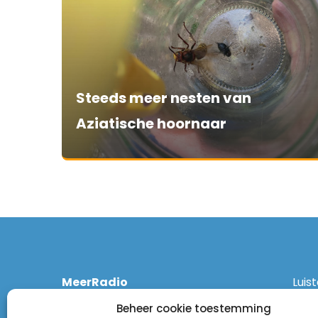
Steeds meer nesten van
Aziatische hoornaar
MeerRadio
Luis
Kruisweg 1061 A
Ethe
Beheer cookie toestemming
2131 CT Hoofddorp
DAB