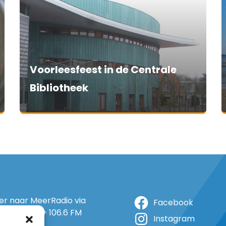
Voorleesfeest in de Centrale
Bibliotheek
ter naar MeerRadio via
Facebook
r: 105.5 FM + 106.6 FM
Instagram
+ op 5A