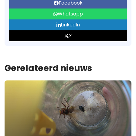
Facebook
Whatsapp
LinkedIn
X
Gerelateerd nieuws