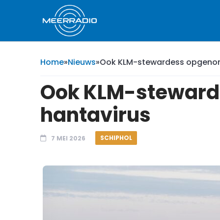
Home
»
Nieuws
»
Ook KLM-stewardess opgenome
Ook KLM-stewarde
hantavirus
SCHIPHOL
7 MEI 2026