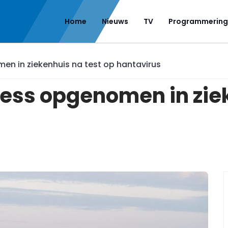
Home
Nieuws
TV
Programmering
n in ziekenhuis na test op hantavirus
ss opgenomen in ziek