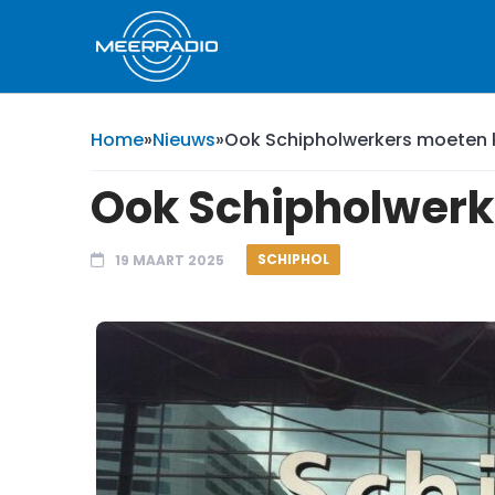
Home
»
Nieuws
»
Ook Schipholwerkers moeten 
Ook Schipholwerk
SCHIPHOL
19 MAART 2025