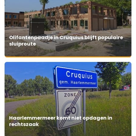
Olifantenpaadje in Cruquius blijft populaire
sluiproute
Haarlemmermeer komt niet opdagen in
rechtszaak