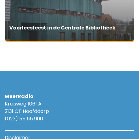
Voorleesfeest in de Centrale Bibliotheek
MeerRadio
Kruisweg 1061 A
2131 CT Hoofddorp
(023) 55 55 900
Disclaimer