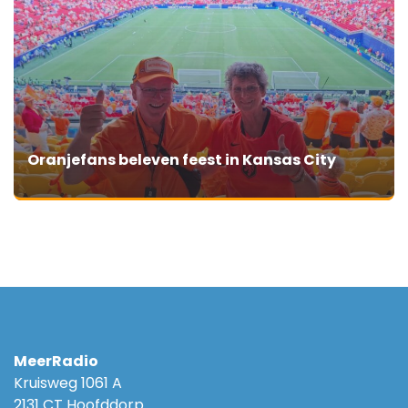
Oranjefans beleven feest in Kansas City
MeerRadio
Kruisweg 1061 A
2131 CT Hoofddorp