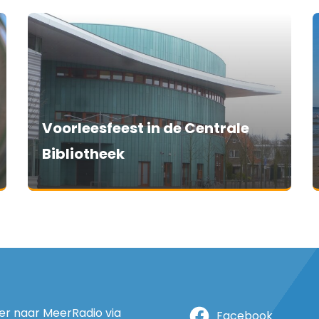
Voorleesfeest in de Centrale
Bibliotheek
ter naar MeerRadio via
Facebook