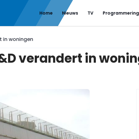
Home
Nieuws
TV
Programmering
t in woningen
&D verandert in woni