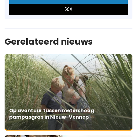
X
Gerelateerd nieuws
Op avontuur tussen metershoog
pampasgras in Nieuw-Vennep