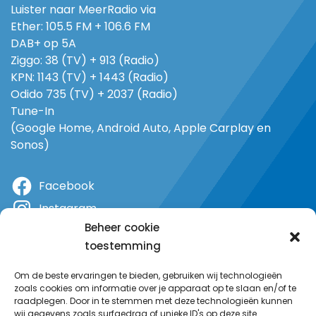
Luister naar MeerRadio via
Ether: 105.5 FM + 106.6 FM
DAB+ op 5A
Ziggo: 38 (TV) + 913 (Radio)
KPN: 1143 (TV) + 1443 (Radio)
Odido 735 (TV) + 2037 (Radio)
Tune-In
(Google Home, Android Auto, Apple Carplay en
Sonos)
Facebook
Instagram
Beheer cookie
X
toestemming
YouTube
Om de beste ervaringen te bieden, gebruiken wij technologieën
zoals cookies om informatie over je apparaat op te slaan en/of te
raadplegen. Door in te stemmen met deze technologieën kunnen
wij gegevens zoals surfgedrag of unieke ID's op deze site