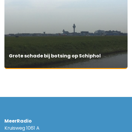
Grote schade bij botsing op Schiphol
MeerRadio
Kruisweg 1061 A