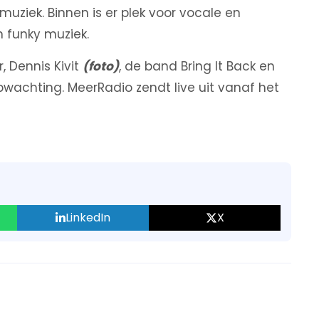
ziek. Binnen is er plek voor vocale en
n funky muziek.
, Dennis Kivit
(foto)
, de band Bring It Back en
chting. MeerRadio zendt live uit vanaf het
LinkedIn
X