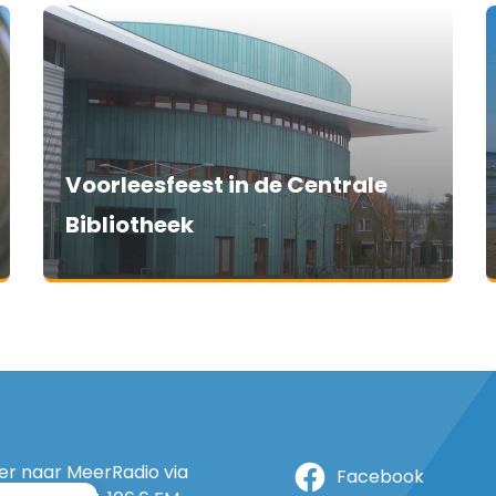
Voorleesfeest in de Centrale
Bibliotheek
ter naar MeerRadio via
Facebook