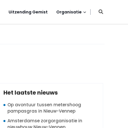
Uitzending Gemist
Organisatie
d
Het laatste nieuws
Op avontuur tussen metershoog
pampasgras in Nieuw-Vennep
Amsterdamse zorgorganisatie in
nieuwbouw Nieuw-Vennep