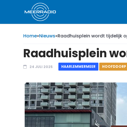
Home
»
Nieuws
»
Raadhuisplein wordt tijdelijk 
Raadhuisplein wor
HAARLEMMERMEER
HOOFDDORP
24 JULI 2025