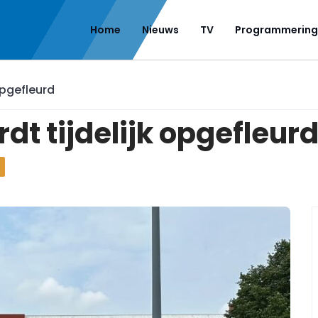
Home
Nieuws
TV
Programmering
opgefleurd
dt tijdelijk opgefleur