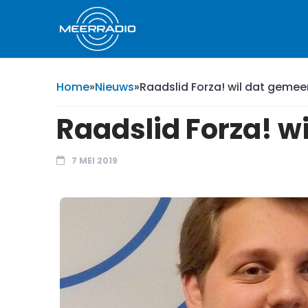
Home
»
Nieuws
»
Raadslid Forza! wil dat geme
Raadslid Forza! w
7 MEI 2019