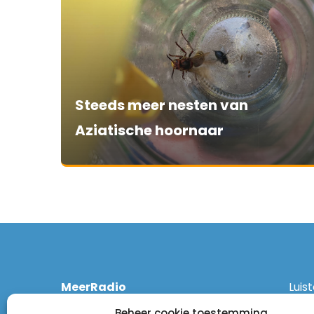
Steeds meer nesten van
Aziatische hoornaar
MeerRadio
Luis
Kruisweg 1061 A
Ethe
Beheer cookie toestemming