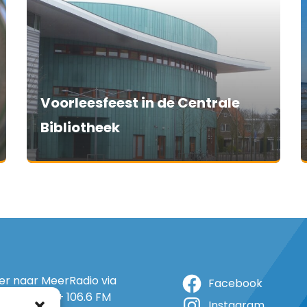
Voorleesfeest in de Centrale
Bibliotheek
ter naar MeerRadio via
Facebook
r: 105.5 FM + 106.6 FM
Instagram