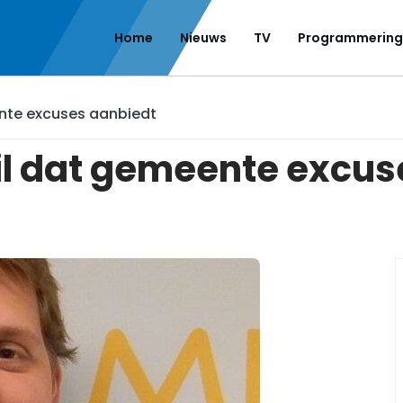
Home
Nieuws
TV
Programmering
ente excuses aanbiedt
il dat gemeente excus